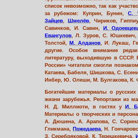
список невозможно, так как участв
за рубежом: Куприн, Бунин,
С. 
Зайцев
,
Шмелёв
, Чириков, Гиппи
Савинков, И. Савин,
И. Одоевцев
Евангулов
, Л. Зуров, С. Юшкевич,
Толстой,
М. Алданов
, И. Лукаш, Г
другие. Особое внимание реда
литературу, выходившую в СССР.
России» читатели смогли познако
Катаева, Бабеля, Шишкова, С. Есени
Инбер, Ю. Олеши, М. Булгакова, К. 
Богатейшие материалы о русских
жизни зарубежья. Репортажи из м
Н. Д. Миллиоти, в гостях у
И. Б
Материалы о творческих и персон
А. Дюшена, А. Арапова, С. Сорина
Гликмана,
Пожедаева
, Н. Гончаров
З. Серебряковой, К. Терешкевича,