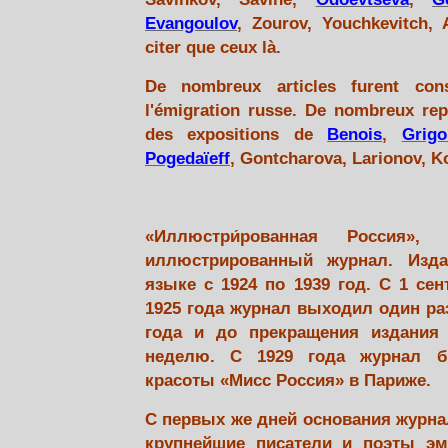
Evangoulov
, Zourov, Youchkevitch, 
citer que ceux là.
De nombreux articles furent con
l'émigration russe. De nombreux re
des expositions de
Benoi
s
,
Grigo
Pogedaïeff
, Gontcharova, Larionov, Ko
«Иллюстри́рованная Россия», 
иллюстрированный журнал. Изд
языке с 1924 по 1939 год. С 1 сен
1925 года журнал выходил один раз
года и до прекращения издания
неделю. С 1929 года журнал б
красоты «Мисс Россия» в Париже.
С первых же дней основания журнал
крупнейшие писатели и поэты эм