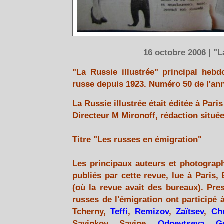
16 octobre 2006 | "L
"
La Russie illustrée
" principal hebd
russe depuis 1923. Numéro 50 de l'an
La Russie illustrée était éditée à Pari
Directeur M Mironoff, rédaction situé
Titre "Les russes en émigration"
Les principaux auteurs et photograph
publiés par cette revue, lue à Paris,
(où la revue avait des bureaux). Pre
russes de l'émigration ont participé 
Tcherny,
Teffi
,
Remizov
,
Zaïtsev
,
Ch
Savinkov, Savine,
Odoevtseva
,
G