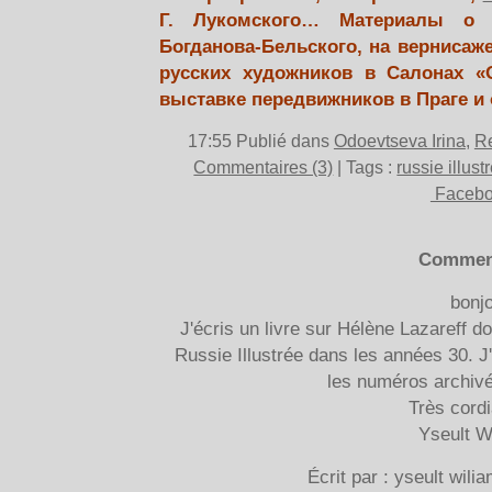
Г. Лукомского… Материалы о 
Богданова-Бельского, на вернисаже
русских художников в Салонах «
выставке передвижников в Праге и 
17:55 Publié dans
Odoevtseva Irina
,
Re
Commentaires (3)
| Tags :
russie illust
Faceb
Commen
bonjo
J'écris un livre sur Hélène Lazareff d
Russie Illustrée dans les années 30. J
les numéros archivé
Très cord
Yseult W
Écrit par : yseult wili