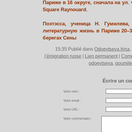
Париже в 16 округе, сначала на ул.
Square Raynouard.
Поэтэсса, ученица Н. Гумилева
литературную жизнь в Париже 20–30
берегах Сены
15:35 Publié dans
Odoevtseva Irina
l'émigration russe
|
Lien permanent
|
Comm
odoevtseva
,
goumile
Écrire un c
Votre nom :
Votre email :
Votre URL :
Votre commentaire :