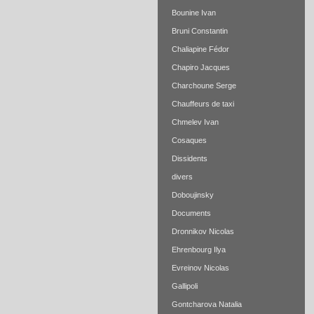
Bounine Ivan
Bruni Constantin
Chaliapine Fédor
Chapiro Jacques
Charchoune Serge
Chauffeurs de taxi
Chmelev Ivan
Cosaques
Dissidents
divers
Doboujinsky
Documents
Dronnikov Nicolas
Ehrenbourg Ilya
Evreinov Nicolas
Gallipoli
Gontcharova Natalia