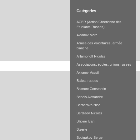
Catégories
ACER (Action Chretienne des
Etudiants Russes)
Aldanov Marc
Armée des volontaires, armée
blanche
Artamonoff Nicolas
Associations, écoles, unions russes
Axionov Vassili
Ballets russes
Balmont Constantin
Benois Alexandre
Berberova Nina
Berdiaev Nicolas
Bilibine Ivan
Bizerte
Boulgakov Serge