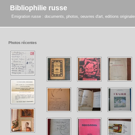
Bibliophilie russe
Emigration russe : documents, photos, oeuvres d'art, editions originales,
Photos récentes