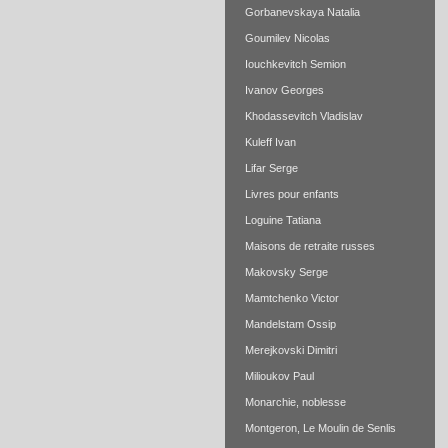
Gorbanevskaya Natalia
Goumilev Nicolas
Iouchkevitch Semion
Ivanov Georges
Khodassevitch Vladislav
Kuleff Ivan
Lifar Serge
Livres pour enfants
Loguine Tatiana
Maisons de retraite russes
Makovsky Serge
Mamtchenko Victor
Mandelstam Ossip
Merejkovski Dimitri
Milioukov Paul
Monarchie, noblesse
Montgeron, Le Moulin de Senlis