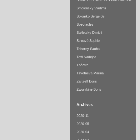
Sainte Geneviève des Bois cimetière
Smolensky Vladimir
Solomko Serge de
Spectacles
Stelletsky Dimitri
Strouvé Sophie
Tcherny Sacha
Teffi Nadejda
Théatre
Tsvetaeva Marina
Zaïtseff Boris
Zworykine Boris
Archives
2020-11
2020-05
2020-04