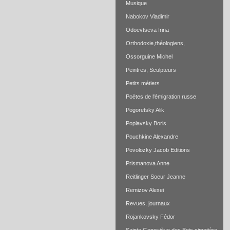
Musique
Nabokov Vladimir
Odoevtseva Irina
Orthodoxie,théologiens,
Ossorguine Michel
Peintres, Sculpteurs
Petits métiers
Poètes de l'émigration russe
Pogoretsky Alik
Poplavsky Boris
Pouchkine Alexandre
Povolozky Jacob Editions
Prismanova Anne
Reitlinger Soeur Jeanne
Remizov Alexei
Revues, journaux
Rojankovsky Fédor