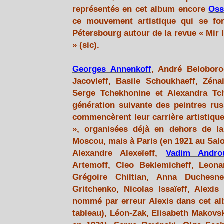
représentés en cet album encore
Oss
ce mouvement artistique qui se fo
Pétersbourg autour de la revue « Mir 
» (sic).
Georges Annenkoff
, André Belobor
Jacovleff, Basile Schoukhaeff, Zéna
Serge Tchekhonine et Alexandra Tch
génération suivante des peintres rus
commencèrent leur carrière artistique
», organisées déjà en dehors de la
Moscou, mais à Paris (en 1921 au Sa
Alexandre Alexeïeff,
Vadim Andro
Artemoff, Cleo Beklemicheff, Leona
Grégoire Chiltian, Anna Duchesne
Gritchenko, Nicolas Issaïeff, Alexis
nommé par erreur Alexis dans cet al
tableau), Léon-Zak, Elisabeth Makovs