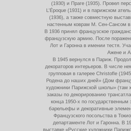
(1930) и Праге (1935). Провел пе
L’Époque (1931) и в парижском ател
(1936), а также совместную выста
настенным коврам М. Сен-Сансом в 
В 1936 принял французское гражданс
французскую армию. После поражен
Лот и Гаронна в имении тестя. Уча
Ажене и А
В 1945 вернулся в Париж. Продол
декораторов интерьеров. В числе не
групповая в галерее Christofle (19
Родена до наших дней» (Дом францу
художники Парижской школы» (там ж
заказы по декорированию трансатла
конца 1950-х по государственным 
барельефы и декоративные элемен
Французского посольства в Токио
департаменте Лот и Гаронна. В 1
выставке «Русские художники Париж