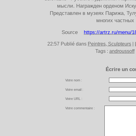
мысли. Награжден орденом Искус
Представлен в музеях Парижа, Тул
многих частных 
Source
https://artrz.ru/menu
22:57 Publié dans
Peintres, Sculpteurs
|
Tags :
androussoff
Écrire un c
Votre nom :
Votre email :
Votre URL :
Votre commentaire :