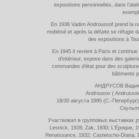
expositions personnelles, dans l'ate
exempl
En 1936 Vadim Androussof prend la nat
mobilisé et après la défaite se réfugie d
des expositions à Tou
En 1945 il revient à Paris et continue
d'intérieur, expose dans des galeri
commandes d'état pour des sculptures
bâtiments p
АНДРУСОВ Вадим
Androusov ( Andrussow
18/30 августа 1895 (С.-Петербург
Скульпт
Участвовал в групповых выставках р
Lesnick, 1928; Zak, 1930; L’Époque, 
Renaissance, 1932; Castelucho-Diana, 