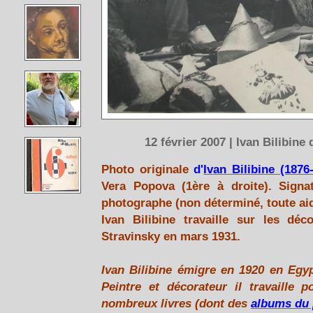
12 février 2007 | Ivan Bilibine
Photo originale
d'
Ivan Bilibine (1876
Vera Popova (1ère à droite). Sig
photographe (non déterminé, toute aid
Ivan Bilibine travaille sur les déc
Stravinsky en mars 1931.
Ivan Bilibine émigre en 1920 en Egyp
Peintre et décorateur il travaille p
nombreux livres (dont des
albums du 