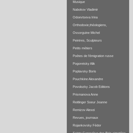
Musique
Nabokov Vladimir
Odoevtseva Irina
Orthodoxie,théologiens,
Ossorguine Michel
Peintres, Sculpteurs
Petits métiers
Poètes de l'émigration russe
Pogoretsky Alik
Poplavsky Boris
Pouchkine Alexandre
Povolozky Jacob Editions
Prismanova Anne
Reitlinger Soeur Jeanne
Remizov Alexei
Revues, journaux
Rojankovsky Fédor