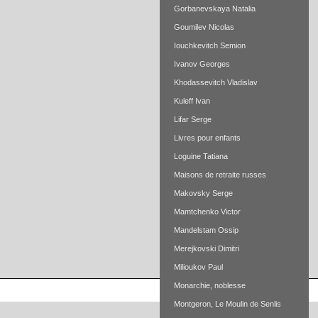
Gorbanevskaya Natalia
Goumilev Nicolas
Iouchkevitch Semion
Ivanov Georges
Khodassevitch Vladislav
Kuleff Ivan
Lifar Serge
Livres pour enfants
Loguine Tatiana
Maisons de retraite russes
Makovsky Serge
Mamtchenko Victor
Mandelstam Ossip
Merejkovski Dimitri
Milioukov Paul
Monarchie, noblesse
Montgeron, Le Moulin de Senlis