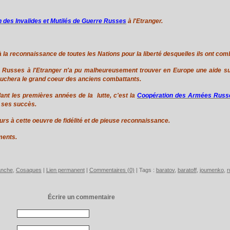
n des Invalides et Mutilés de Guerre Russes
à l'Etranger.
 la reconnaissance de toutes les Nations pour la liberté desquelles ils ont comb
e Russes à l'Etranger n'a pu malheureusement trouver en Europe une aide suf
ouchera le grand coeur des anciens combattants.
t les premières années de la lutte, c'est la
Coopération des Armées Russe
 ses succès.
ours à cette oeuvre de fidélité et de pieuse reconnaissance.
ments.
anche
,
Cosaques
|
Lien permanent
|
Commentaires (0)
| Tags :
baratov
,
baratoff
,
joumenko
,
r
Écrire un commentaire