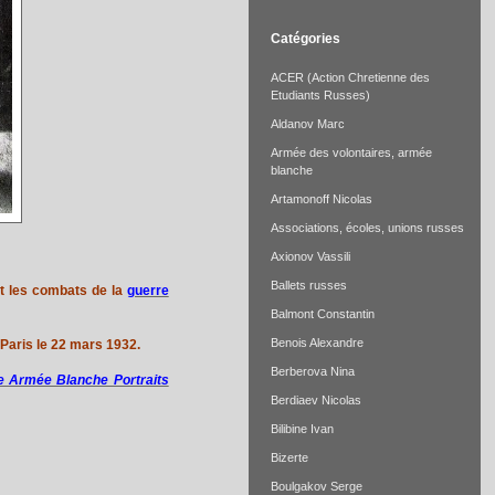
Catégories
ACER (Action Chretienne des
Etudiants Russes)
Aldanov Marc
Armée des volontaires, armée
blanche
Artamonoff Nicolas
Associations, écoles, unions russes
Axionov Vassili
Ballets russes
nt les combats de la
guerre
Balmont Constantin
Benois Alexandre
 Paris le 22 mars 1932.
Berberova Nina
e Armée Blanche Portraits
Berdiaev Nicolas
Bilibine Ivan
Bizerte
Boulgakov Serge