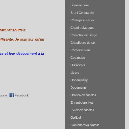
Bounine Ivan
Bruni Constantin
Chaliapine Fédor
Chapiro Jacques
attu et souffert.
Charchoune Serge
fisante. Je suis sûr qu'un
Chauffeurs de taxi
Chmelev Ivan
s et leur dévouement à la
Cosaques
Dissidents
divers
Doboujinsky
Documents
Dronnikov Nicolas
ussie
|
Facebook
Ehrenbourg Ilya
Evreinov Nicolas
Gallipoli
Gontcharova Natalia