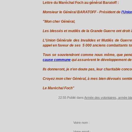
Lettre du Maréchal Foch au général Baratoff :
Monsieur le Général BARATOFF -
Président de
l'Unio
"Mon cher Général,
Les blessés et mutilés de la Grande Guerre ont droit à
L'Union Générale des Invalides et Mutilés de Guerr
appel en faveur de ses 5 000 anciens combattants t
Tous se souviendront comme nous même, que pendan
cause commune
qui assurèrent le développement de
Ils donneront, je n'en doute pas, leur charitable conc
Croyez mon cher Général, à mes bien dévoués senti
Le Maréchal Foch"
22:55 Publié dans
Armée des volontaires, armée bl
Votre nom :
Votre email :