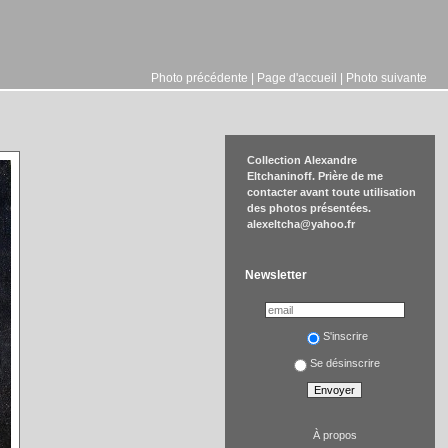
Photo précédente
|
Page d'accueil
|
Photo suivante
Collection Alexandre
Eltchaninoff. Prière de me
contacter avant toute utilisation
des photos présentées.
alexeltcha@yahoo.fr
Newsletter
S'inscrire
Se désinscrire
À propos