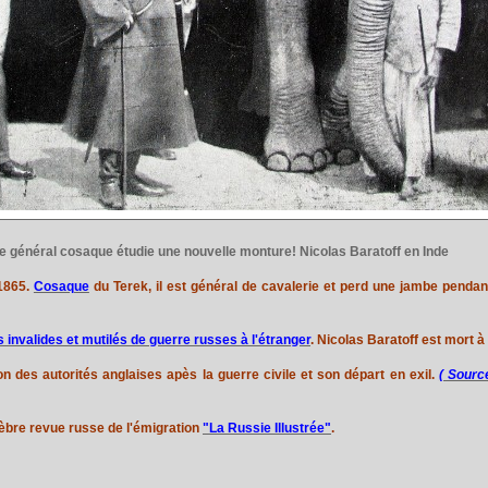
| Le général cosaque étudie une nouvelle monture! Nicolas Baratoff en Inde
 1865.
Cosaque
du Terek, il est général de cavalerie et perd une jambe penda
s invalides et mutilés de guerre russes à l'étranger
. Nicolas Baratoff est mort à
ion des autorités anglaises apès la guerre civile et son départ en exil.
( Sourc
lèbre revue russe de l'émigration
"La Russie Illustrée"
.