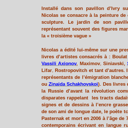
Installé dans son pavillon d’Ivry s
Nicolas se consacre à la peinture de c
sculpture. Le jardin de son pavill
représentant souvent des figures mar
la « troisième vague »
Nicolas a édité lui-même sur une pre
livres d’artistes consacrés à : Boula
Vassili Axionov
,
Maximov
,
Siniavski
,
Lifar
,
Rostropovitch et tant d’autres
. 
représentants de l’émigration blanche
ou
Zinaida Schakhovskoi
). Des livres
la Russie d’avant la révolution co
disparates rappelant
les tracts dada
signes et de dessins à l’encre grass
de son ami de longue date, le poète 
Pasternak et mort en 2006 à l’âge de 
contemporains écrivant en langue r