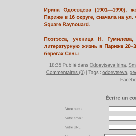
Ирина Одоевцева (1901—1990), ж
Париже в 16 округе, сначала на ул.
Square Raynouard.
Поэтэсса, ученица Н. Гумилева
литературную жизнь в Париже 20–30
берегах Сены
18:35 Publié dans
Odoevtseva Irina
,
Smo
Commentaires (0)
| Tags :
odoevtseva
,
ge
Faceb
Écrire un c
Votre nom :
Votre email :
Votre URL :