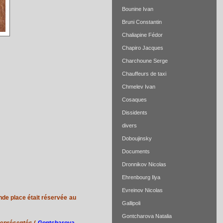
Bounine Ivan
Bruni Constantin
Chaliapine Fédor
Chapiro Jacques
Charchoune Serge
Chauffeurs de taxi
Chmelev Ivan
Cosaques
Dissidents
divers
Doboujinsky
Documents
Dronnikov Nicolas
Ehrenbourg Ilya
Evreinov Nicolas
de place était réservée au
Gallipoli
Gontcharova Natalia
représentés,(
Gontcharova
,