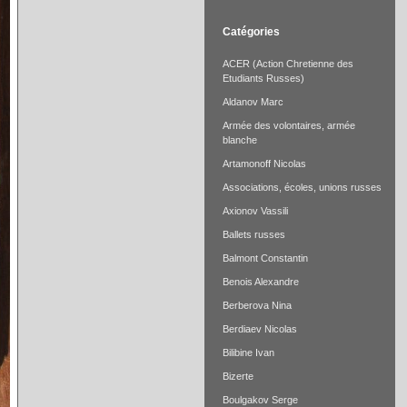
Catégories
ACER (Action Chretienne des
Etudiants Russes)
Aldanov Marc
Armée des volontaires, armée
blanche
Artamonoff Nicolas
Associations, écoles, unions russes
Axionov Vassili
Ballets russes
Balmont Constantin
Benois Alexandre
Berberova Nina
Berdiaev Nicolas
Bilibine Ivan
Bizerte
Boulgakov Serge