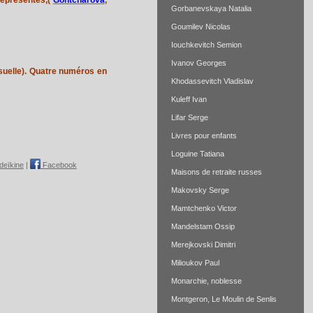
Gorbanevskaya Natalia
Goumilev Nicolas
Iouchkevitch Semion
Ivanov Georges
nsuelle). Quatre numéros en
Khodassevitch Vladislav
Kuleff Ivan
Lifar Serge
Livres pour enfants
Loguine Tatiana
deïkine
|
Facebook
Maisons de retraite russes
Makovsky Serge
Mamtchenko Victor
Mandelstam Ossip
Merejkovski Dimitri
Milioukov Paul
Monarchie, noblesse
Montgeron, Le Moulin de Senlis