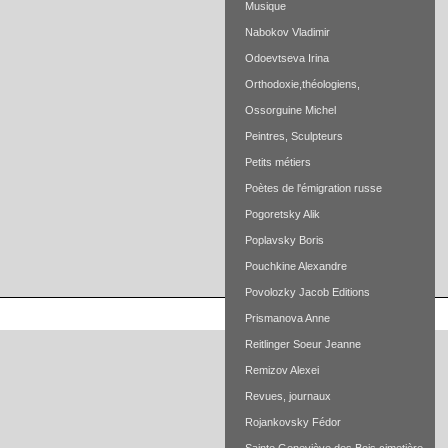
Musique
Nabokov Vladimir
Odoevtseva Irina
Orthodoxie,théologiens,
Ossorguine Michel
Peintres, Sculpteurs
Petits métiers
Poètes de l'émigration russe
Pogoretsky Alik
Poplavsky Boris
Pouchkine Alexandre
Povolozky Jacob Editions
Prismanova Anne
Reitlinger Soeur Jeanne
Remizov Alexei
Revues, journaux
Rojankovsky Fédor