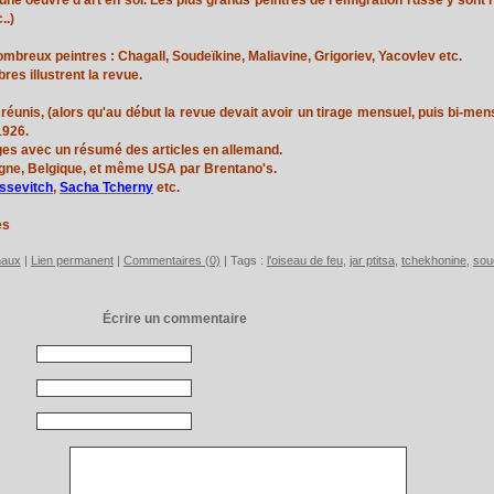
..)
ombreux peintres : Chagall, Soudeïkine, Maliavine, Grigoriev, Yacovlev etc.
es illustrent la revue.
éunis, (alors qu'au début la revue devait avoir un tirage mensuel, puis bi-me
1926.
es avec un résumé des articles en allemand.
gne, Belgique, et même USA par Brentano's.
ssevitch
,
Sacha Tcherny
etc.
es
naux
|
Lien permanent
|
Commentaires (0)
| Tags :
l'oiseau de feu
,
jar ptitsa
,
tchekhonine
,
sou
Écrire un commentaire