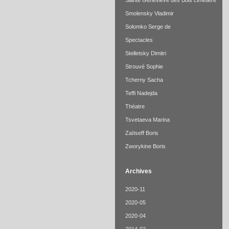
Sainte Geneviève des Bois cimetière
Smolensky Vladimir
Solomko Serge de
Spectacles
Stelletsky Dimitri
Strouvé Sophie
Tcherny Sacha
Teffi Nadejda
Théatre
Tsvetaeva Marina
Zaïtseff Boris
Zworykine Boris
Archives
2020-11
2020-05
2020-04