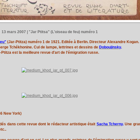
13 mars 2007 | "Jar Ptitsa" (L'oiseau de feu) numéro 1
feu"
(Jar-Ptitza) numéro 1 de 1921. Editée à Berlin. Directeur Alexandre Kogan.
erge Tchékhonine. Cul de lampe, lettrines et dessins de
Doboujinsky
.
-Ptitza est la meilleure revue d'art de l'émigration russe.
46 New York)
dés dans cette revue dont le rédacteur artistique était
Sacha Tcherny
.
Une gran
etc..
ne oeuvre d'art en soi. Les plus grands peintres de l'émigration russe y sont 