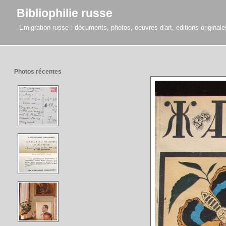
Bibliophilie russe
Emigration russe : documents, photos, oeuvres d'art, editions originales,
Photos récentes