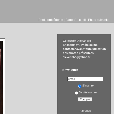
Photo précédente
|
Page d'accueil
|
Photo suivante
Collection Alexandre
Eltchaninoff. Prière de me
contacter avant toute utilisation
des photos présentées.
alexeltcha@yahoo.fr
Newsletter
S'inscrire
Se désinscrire
À propos