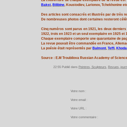
Bakst
,
Bilibine
, Koustodiev, Larionov, Tchekhonine etc
Des articles sont consacrés et illustrés par de très n
De nombreuses photos dont certaines resteront célèbr
Cinq numéros sont parus en 1921, les deux derniers r
1922, trois en 1923 et un seul exemplaire en 1925 et 
Chaque exemplaire comporte une quarantaine de pag
La revue pouvait être commandée en France, Allema
La poésie était représentés par
Balmont
,
Teffi
,
Khoda
Source : E.M Troubilova Russian Academy of Scienc
22:55 Publié dans
Peintres, Sculpteurs
,
Revues, jour
Votre nom :
Votre email :
Votre URL :
Votre commentaire :