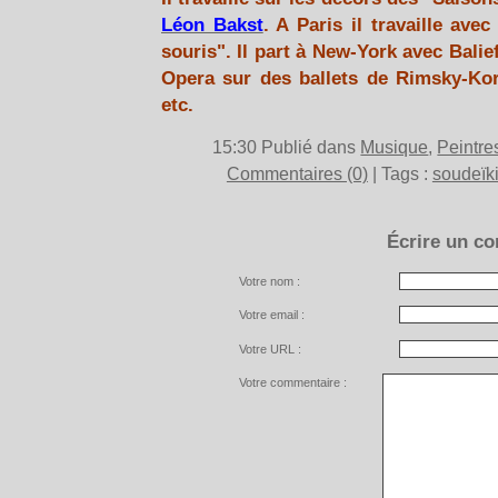
Léon Bakst
. A Paris il travaille ave
souris". Il part à New-York avec Balief
Opera sur des ballets de Rimsky-Kor
etc.
15:30 Publié dans
Musique
,
Peintre
Commentaires (0)
| Tags :
soudeïk
Écrire un c
Votre nom :
Votre email :
Votre URL :
Votre commentaire :