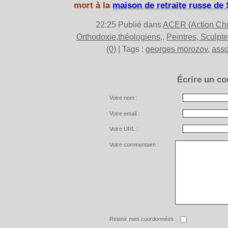
mort à la
maison de retraite russe de
22:25 Publié dans
ACER (Action Chr
Orthodoxie,théologiens,
,
Peintres, Sculpt
(0)
| Tags :
georges morozov
,
asso
Écrire un c
Votre nom :
Votre email :
Votre URL :
Votre commentaire :
Retenir mes coordonnées :