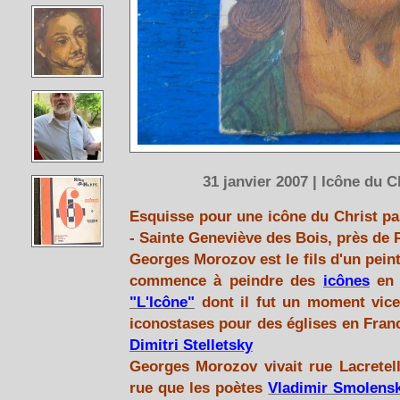
31 janvier 2007 | Icône du 
Esquisse pour une icône du Christ p
- Sainte Geneviève des Bois, près de P
Georges Morozov est le fils d'un peint
commence à peindre des
icônes
en 1
"L'Icône"
dont il fut un moment vice
iconostases pour des églises en France
Dimitri Stelletsky
Georges Morozov vivait rue Lacretel
rue que les poètes
Vladimir Smolens