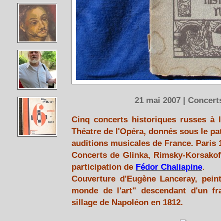
21 mai 2007 | Concert
Cinq concerts historiques russes à 
Théatre de l'Opéra, donnés sous le pa
auditions musicales de France. Paris 
Concerts de Glinka, Rimsky-Korsakoff
participation de
Fédor Chaliapine
.
Couverture d'Eugène Lanceray, pei
monde de l'art" descendant d'un fr
sillage de Napoléon en 1812.