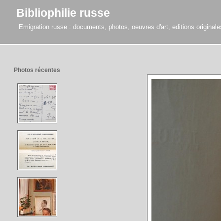
Bibliophilie russe
Emigration russe : documents, photos, oeuvres d'art, editions originales,
Photos récentes