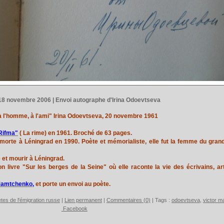
18 novembre 2006 | Envoi autographe d'Irina Odoevtseva
à l'homme, à l'ami" Irina Odoevtseva, 20 novembre 1961
Rifma"
( La rime) en 1961. Broché de 63 pages.
 morte à Léningrad en 1990. Poète et mémorialiste, elle fut la femme du gran
 et mourir à Léningrad.
 livre "Sur les berges de la Seine" où elle raconte la vie des écrivains, ar
Mamtchenko
,
et porte un envoi au poète.
tes de l'émigration russe
|
Lien permanent
|
Commentaires (0)
| Tags :
odoevtseva
,
victor 
Facebook