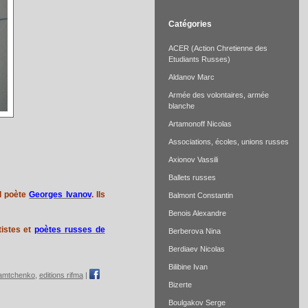
Catégories
ACER (Action Chretienne des
Etudiants Russes)
Aldanov Marc
Armée des volontaires, armée
blanche
Artamonoff Nicolas
Associations, écoles, unions russes
Axionov Vassili
Ballets russes
d poète
Georges Ivanov
. Ils
Balmont Constantin
Benois Alexandre
tistes et
poètes russes de
Berberova Nina
Berdiaev Nicolas
Bilibine Ivan
mamtchenko
,
editions rifma
|
Bizerte
Boulgakov Serge