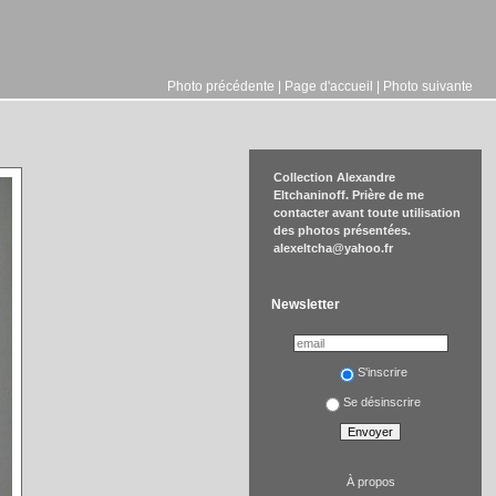
Photo précédente
|
Page d'accueil
|
Photo suivante
Collection Alexandre
Eltchaninoff. Prière de me
contacter avant toute utilisation
des photos présentées.
alexeltcha@yahoo.fr
Newsletter
S'inscrire
Se désinscrire
À propos