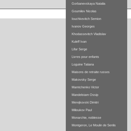
Gorbanevskaya Natalia
Goumilev Nicolas
Iouchkevitch Semion
Ivanov Georges
Khodassevitch Vladislav
Kuleff Ivan
Lifar Serge
Livres pour enfants
Loguine Tatiana
Maisons de retraite russes
Makovsky Serge
Mamtchenko Victor
Mandelstam Ossip
Merejkovski Dimitri
Milioukov Paul
Monarchie, noblesse
Montgeron, Le Moulin de Senlis