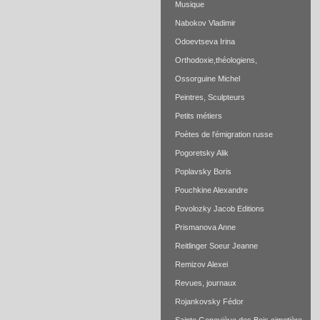
Musique
Nabokov Vladimir
Odoevtseva Irina
Orthodoxie,théologiens,
Ossorguine Michel
Peintres, Sculpteurs
Petits métiers
Poètes de l'émigration russe
Pogoretsky Alik
Poplavsky Boris
Pouchkine Alexandre
Povolozky Jacob Editions
Prismanova Anne
Reitlinger Soeur Jeanne
Remizov Alexei
Revues, journaux
Rojankovsky Fédor