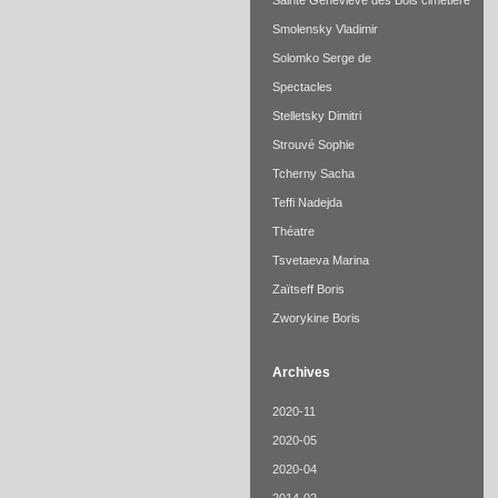
Sainte Geneviève des Bois cimetière
Smolensky Vladimir
Solomko Serge de
Spectacles
Stelletsky Dimitri
Strouvé Sophie
Tcherny Sacha
Teffi Nadejda
Théatre
Tsvetaeva Marina
Zaïtseff Boris
Zworykine Boris
Archives
2020-11
2020-05
2020-04