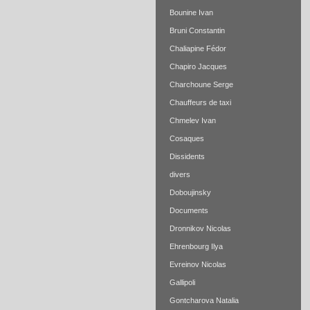
Bounine Ivan
Bruni Constantin
Chaliapine Fédor
Chapiro Jacques
Charchoune Serge
Chauffeurs de taxi
Chmelev Ivan
Cosaques
Dissidents
divers
Doboujinsky
Documents
Dronnikov Nicolas
Ehrenbourg Ilya
Evreinov Nicolas
Gallipoli
Gontcharova Natalia