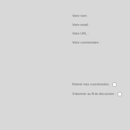
Votre nom :
Votre email :
Votre URL :
Votre commentaire :
Retenir mes coordonnées :
S'abonner au fil de discussion :