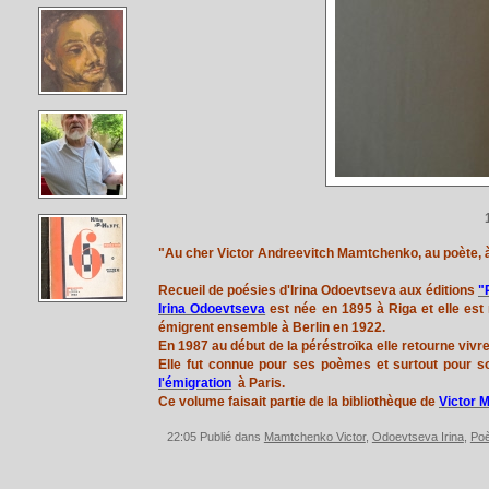
"Au cher Victor Andreevitch Mamtchenko, au poète, 
Recueil de poésies d'Irina Odoevtseva aux éditions
"
Irina Odoevtseva
est née en 1895 à Riga et elle est
émigrent ensemble à Berlin en 1922.
En 1987 au début de la péréstroïka elle retourne vivre
Elle fut connue pour ses poèmes et surtout pour son
l'émigration
à Paris.
Ce volume faisait partie de la bibliothèque de
Victor 
22:05 Publié dans
Mamtchenko Victor
,
Odoevtseva Irina
,
Poè