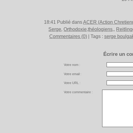
18:41 Publié dans
ACER (Action Chretien
Serge
,
Orthodoxie,théologiens,
,
Reitlin
Commentaires (0)
| Tags :
serge boulga
Écrire un c
Votre nom :
Votre email :
Votre URL :
Votre commentaire :