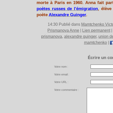
morte à Paris en 1960. Anna fait pa
poètes russes de l'émigration
, élèv
poète
Alexandre Guinger
.
14:30 Publié dans
Mamtchenko Vict
Prismanova Anne
|
Lien permanent
prismanova
,
alexandre guinger
,
union de
mamtchenko
|
Écrire un c
Votre nom :
Votre email :
Votre URL :
Votre commentaire :