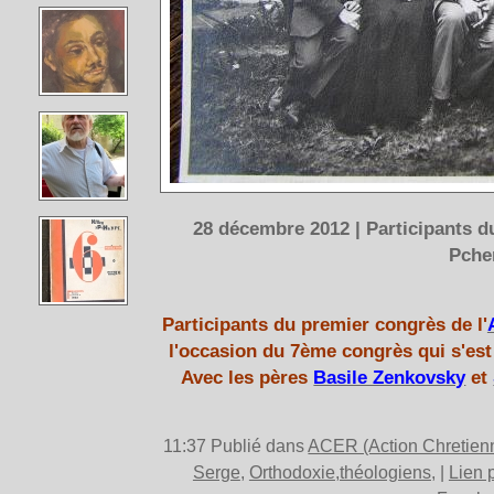
28 décembre 2012 | Participants d
Pche
Participants du premier congrès de l'
l'occasion du 7ème congrès qui s'est 
Avec les pères
Basile Zenkovsky
et
11:37 Publié dans
ACER (Action Chretien
Serge
,
Orthodoxie,théologiens,
|
Lien 