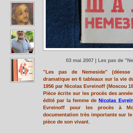
03 mai 2007 | Les pas de "N
"Les pas de Nemeside" (déesse 
dramatique en 6 tableaux sur la vie d
1956 par Nicolas Evreinoff (Moscou 18
Pièce écrite sur les procès des année
édité par la femme de
Nicolas Evreïn
Evreinoff pour les procès à Mo
documentation très importante sur le
pièce de son vivant.