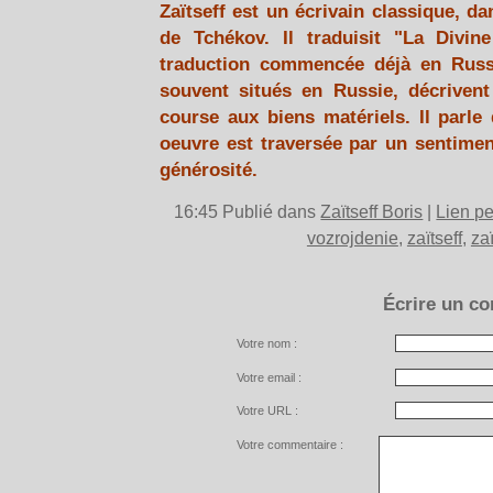
Zaïtseff est un écrivain classique, d
de Tchékov. Il traduisit "La Divi
traduction commencée déjà en Russie
souvent situés en Russie, décrivent
course aux biens matériels. Il parle
oeuvre est traversée par un sentimen
générosité.
16:45 Publié dans
Zaïtseff Boris
|
Lien p
vozrojdenie
,
zaïtseff
,
za
Écrire un c
Votre nom :
Votre email :
Votre URL :
Votre commentaire :