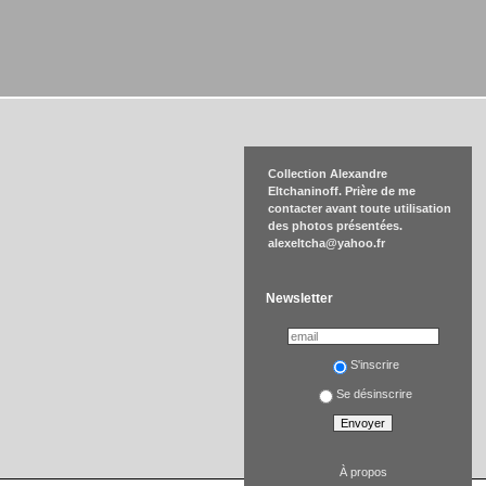
Collection Alexandre
Eltchaninoff. Prière de me
contacter avant toute utilisation
des photos présentées.
alexeltcha@yahoo.fr
Newsletter
S'inscrire
Se désinscrire
À propos