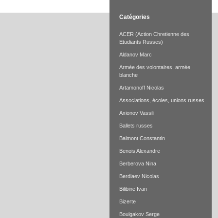
Catégories
ACER (Action Chretienne des
Etudiants Russes)
Aldanov Marc
Armée des volontaires, armée
blanche
Artamonoff Nicolas
Associations, écoles, unions russes
Axionov Vassili
Ballets russes
Balmont Constantin
Benois Alexandre
Berberova Nina
Berdiaev Nicolas
Bilibine Ivan
Bizerte
Boulgakov Serge