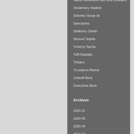
Sainte Geneviève des Bois cimetière
Smolensky Vladimir
Solomko Serge de
Spectacles
Stelletsky Dimitri
Strouvé Sophie
Tcherny Sacha
Teffi Nadejda
Théatre
Tsvetaeva Marina
Zaïtseff Boris
Zworykine Boris
Archives
2020-11
2020-05
2020-04