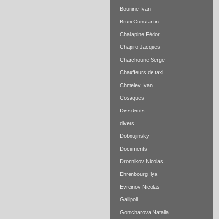
Bounine Ivan
Bruni Constantin
Chaliapine Fédor
Chapiro Jacques
Charchoune Serge
Chauffeurs de taxi
Chmelev Ivan
Cosaques
Dissidents
divers
Doboujinsky
Documents
Dronnikov Nicolas
Ehrenbourg Ilya
Evreinov Nicolas
Gallipoli
Gontcharova Natalia