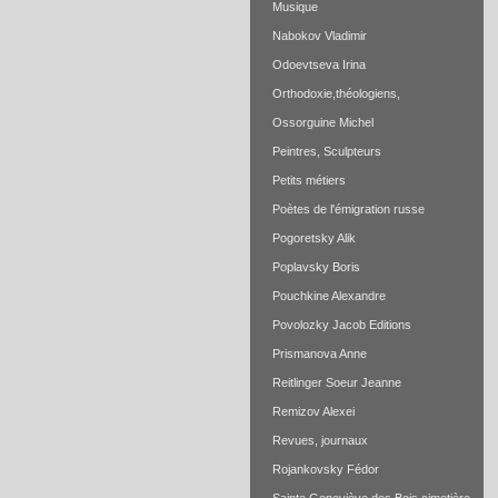
Musique
Nabokov Vladimir
Odoevtseva Irina
Orthodoxie,théologiens,
Ossorguine Michel
Peintres, Sculpteurs
Petits métiers
Poètes de l'émigration russe
Pogoretsky Alik
Poplavsky Boris
Pouchkine Alexandre
Povolozky Jacob Editions
Prismanova Anne
Reitlinger Soeur Jeanne
Remizov Alexei
Revues, journaux
Rojankovsky Fédor