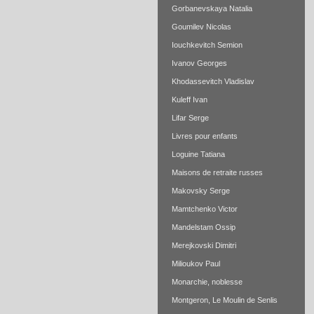
Gorbanevskaya Natalia
Goumilev Nicolas
Iouchkevitch Semion
Ivanov Georges
Khodassevitch Vladislav
Kuleff Ivan
Lifar Serge
Livres pour enfants
Loguine Tatiana
Maisons de retraite russes
Makovsky Serge
Mamtchenko Victor
Mandelstam Ossip
Merejkovski Dimitri
Milioukov Paul
Monarchie, noblesse
Montgeron, Le Moulin de Senlis