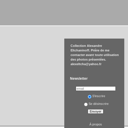
Collection Alexandre
Eltchaninoff. Prière de me
contacter avant toute utilisation
des photos présentées.
alexeltcha@yahoo.fr
Newsletter
S'inscrire
Se désinscrire
À propos