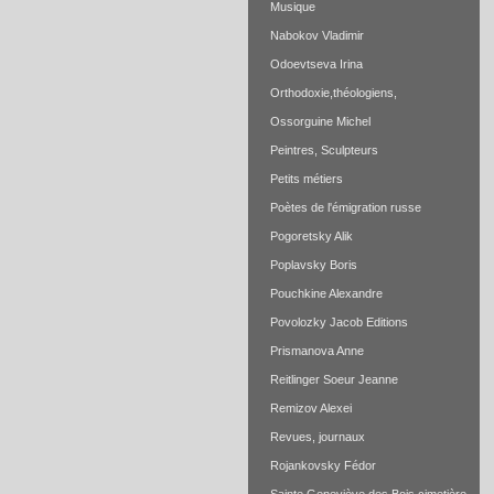
Musique
Nabokov Vladimir
Odoevtseva Irina
Orthodoxie,théologiens,
Ossorguine Michel
Peintres, Sculpteurs
Petits métiers
Poètes de l'émigration russe
Pogoretsky Alik
Poplavsky Boris
Pouchkine Alexandre
Povolozky Jacob Editions
Prismanova Anne
Reitlinger Soeur Jeanne
Remizov Alexei
Revues, journaux
Rojankovsky Fédor