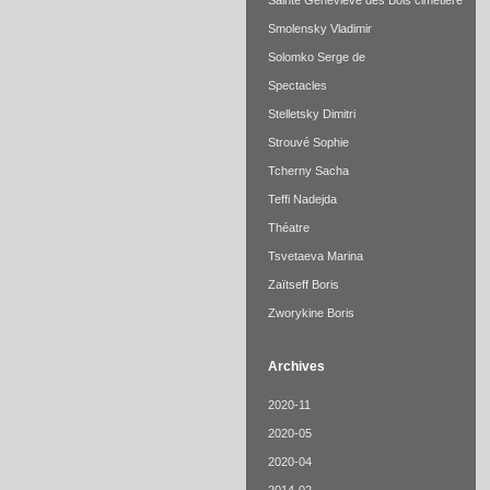
Sainte Geneviève des Bois cimetière
Smolensky Vladimir
Solomko Serge de
Spectacles
Stelletsky Dimitri
Strouvé Sophie
Tcherny Sacha
Teffi Nadejda
Théatre
Tsvetaeva Marina
Zaïtseff Boris
Zworykine Boris
Archives
2020-11
2020-05
2020-04