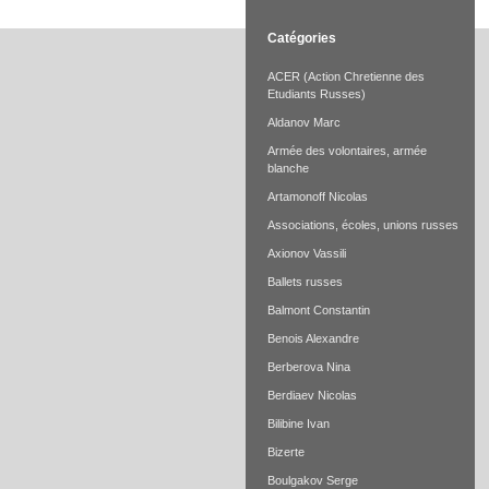
Catégories
ACER (Action Chretienne des
Etudiants Russes)
Aldanov Marc
Armée des volontaires, armée
blanche
Artamonoff Nicolas
Associations, écoles, unions russes
Axionov Vassili
Ballets russes
Balmont Constantin
Benois Alexandre
Berberova Nina
Berdiaev Nicolas
Bilibine Ivan
Bizerte
Boulgakov Serge