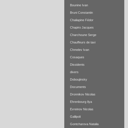
Bounine Ivan
Bruni Constantin
Chaliapine Fédor
Chapiro Jacques
Charchoune Serge
Chauffeurs de taxi
Chmelev Ivan
Cosaques
Dissidents
divers
Doboujinsky
Documents
Dronnikov Nicolas
Ehrenbourg Ilya
Evreinov Nicolas
Gallipoli
Gontcharova Natalia