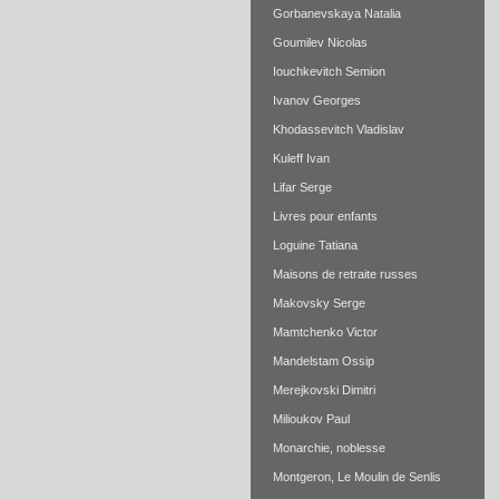
Gorbanevskaya Natalia
Goumilev Nicolas
Iouchkevitch Semion
Ivanov Georges
Khodassevitch Vladislav
Kuleff Ivan
Lifar Serge
Livres pour enfants
Loguine Tatiana
Maisons de retraite russes
Makovsky Serge
Mamtchenko Victor
Mandelstam Ossip
Merejkovski Dimitri
Milioukov Paul
Monarchie, noblesse
Montgeron, Le Moulin de Senlis