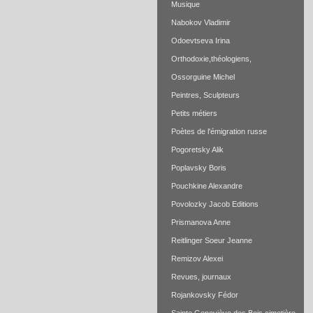
Musique
Nabokov Vladimir
Odoevtseva Irina
Orthodoxie,théologiens,
Ossorguine Michel
Peintres, Sculpteurs
Petits métiers
Poètes de l'émigration russe
Pogoretsky Alik
Poplavsky Boris
Pouchkine Alexandre
Povolozky Jacob Editions
Prismanova Anne
Reitlinger Soeur Jeanne
Remizov Alexei
Revues, journaux
Rojankovsky Fédor