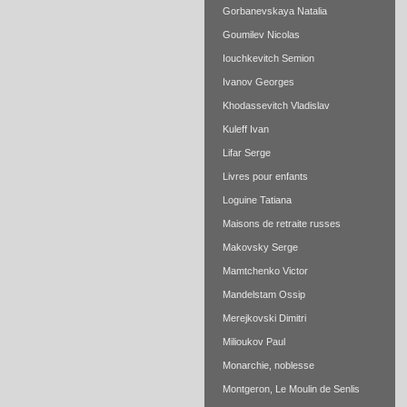
Gorbanevskaya Natalia
Goumilev Nicolas
Iouchkevitch Semion
Ivanov Georges
Khodassevitch Vladislav
Kuleff Ivan
Lifar Serge
Livres pour enfants
Loguine Tatiana
Maisons de retraite russes
Makovsky Serge
Mamtchenko Victor
Mandelstam Ossip
Merejkovski Dimitri
Milioukov Paul
Monarchie, noblesse
Montgeron, Le Moulin de Senlis