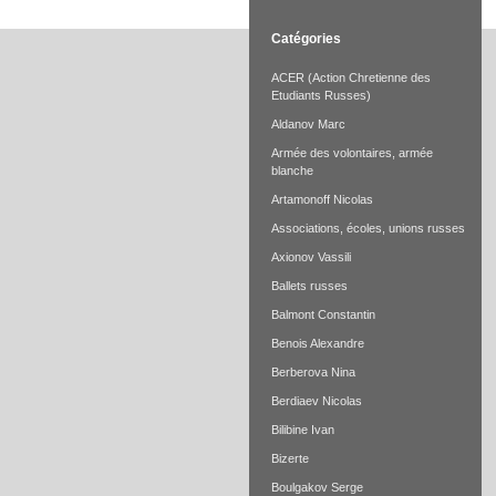
Catégories
ACER (Action Chretienne des
Etudiants Russes)
Aldanov Marc
Armée des volontaires, armée
blanche
Artamonoff Nicolas
Associations, écoles, unions russes
Axionov Vassili
Ballets russes
Balmont Constantin
Benois Alexandre
Berberova Nina
Berdiaev Nicolas
Bilibine Ivan
Bizerte
Boulgakov Serge