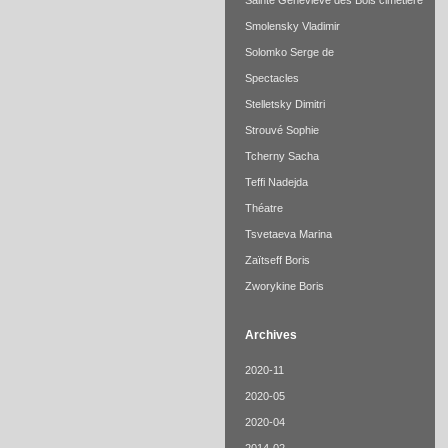
Sainte Geneviève des Bois cimetière
Smolensky Vladimir
Solomko Serge de
Spectacles
Stelletsky Dimitri
Strouvé Sophie
Tcherny Sacha
Teffi Nadejda
Théatre
Tsvetaeva Marina
Zaïtseff Boris
Zworykine Boris
Archives
2020-11
2020-05
2020-04